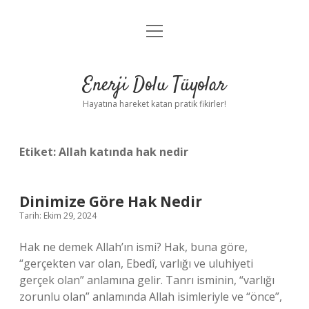
menüyü
Anasayfa
aç
Gizlilik Politikası
Enerji Dolu Tüyolar
Yasal Uyarı
Hayatına hareket katan pratik fikirler!
Hakkımızda
Etiket:
Allah katında hak nedir
Dinimize Göre Hak Nedir
Tarih: Ekim 29, 2024
Hak ne demek Allah’ın ismi? Hak, buna göre,
“gerçekten var olan, Ebedî, varlığı ve uluhiyeti
gerçek olan” anlamına gelir. Tanrı isminin, “varlığı
zorunlu olan” anlamında Allah isimleriyle ve “önce”,