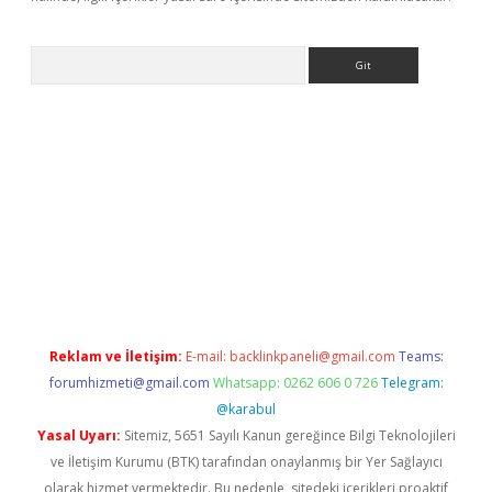
Arama
iriş
betexper giriş
Reklam ve İletişim:
E-mail:
backlinkpaneli@gmail.com
Teams:
forumhizmeti@gmail.com
Whatsapp: 0262 606 0 726
Telegram:
@karabul
Yasal Uyarı:
Sitemiz, 5651 Sayılı Kanun gereğince Bilgi Teknolojileri
ve İletişim Kurumu (BTK) tarafından onaylanmış bir Yer Sağlayıcı
olarak hizmet vermektedir. Bu nedenle, sitedeki içerikleri proaktif