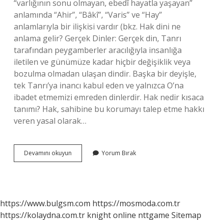
“varlığının sonu olmayan, ebedî hayatla yaşayan”
anlamında “Ahir”, “Bâkî”, “Varis” ve “Hay”
anlamlarıyla bir ilişkisi vardır (bkz. Hak dini ne
anlama gelir? Gerçek Dinler: Gerçek din, Tanrı
tarafından peygamberler aracılığıyla insanlığa
iletilen ve günümüze kadar hiçbir değişiklik veya
bozulma olmadan ulaşan dindir. Başka bir deyişle,
tek Tanrı’ya inancı kabul eden ve yalnızca O’na
ibadet etmemizi emreden dinlerdir. Hak nedir kısaca
tanımı? Hak, sahibine bu korumayı talep etme hakkı
veren yasal olarak…
Dinimize
Devamını okuyun
Yorum Bırak
Göre
Hak
Nedir
https://www.bulgsm.com
https://mosmoda.com.tr
https://kolaydna.com.tr
knight online
nttgame
Sitemap