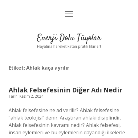
menüyü
Anasayfa
aç
Gizlilik Politikası
Enerji Dolu Tüyolar
Yasal Uyarı
Hayatına hareket katan pratik fikirler!
Hakkımızda
Etiket:
Ahlak kaça ayrılır
Ahlak Felsefesinin Diğer Adı Nedir
Tarih: Kasım 2, 2024
Ahlak felsefesine ne ad verilir? Ahlak felsefesine
“ahlak teolojisi” denir. Araştıran ahlaki disiplindir.
Ahlak felsefesinin kavramı nedir? Ahlak felsefesi,
insan eylemleri ve bu eylemlerin dayandığı ilkelerle