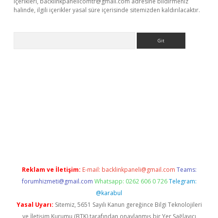
içerikleri,
backlinkpanelicomtr@gmail.com
adresine bildirmeniz
halinde, ilgili içerikler yasal süre içerisinde sitemizden kaldırılacaktır.
Arama
iriş
betexper giriş
Reklam ve İletişim:
E-mail:
backlinkpaneli@gmail.com
Teams:
forumhizmeti@gmail.com
Whatsapp: 0262 606 0 726
Telegram:
@karabul
Yasal Uyarı:
Sitemiz, 5651 Sayılı Kanun gereğince Bilgi Teknolojileri
ve İletişim Kurumu (BTK) tarafından onaylanmış bir Yer Sağlayıcı