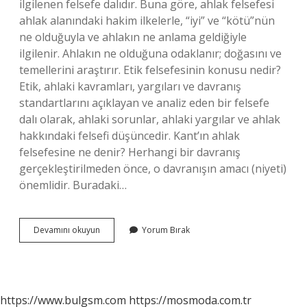
ilgilenen felsefe dalıdır. Buna göre, ahlak felsefesi
ahlak alanındaki hakim ilkelerle, “iyi” ve “kötü”nün
ne olduğuyla ve ahlakın ne anlama geldiğiyle
ilgilenir. Ahlakın ne olduğuna odaklanır; doğasını ve
temellerini araştırır. Etik felsefesinin konusu nedir?
Etik, ahlaki kavramları, yargıları ve davranış
standartlarını açıklayan ve analiz eden bir felsefe
dalı olarak, ahlaki sorunlar, ahlaki yargılar ve ahlak
hakkındaki felsefi düşüncedir. Kant’ın ahlak
felsefesine ne denir? Herhangi bir davranış
gerçekleştirilmeden önce, o davranışın amacı (niyeti)
önemlidir. Buradaki…
Ahlak
Devamını okuyun
Yorum Bırak
Felsefesinin
Diğer
Adı
Nedir
https://www.bulgsm.com
https://mosmoda.com.tr