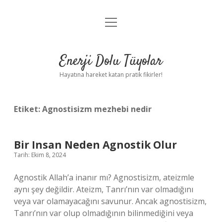
menüyü
Anasayfa
aç
Gizlilik Politikası
Enerji Dolu Tüyolar
Yasal Uyarı
Hayatına hareket katan pratik fikirler!
Hakkımızda
Etiket:
Agnostisizm mezhebi nedir
Bir Insan Neden Agnostik Olur
Tarih: Ekim 8, 2024
Agnostik Allah’a inanır mı? Agnostisizm, ateizmle
aynı şey değildir. Ateizm, Tanrı’nın var olmadığını
veya var olamayacağını savunur. Ancak agnostisizm,
Tanrı’nın var olup olmadığının bilinmediğini veya