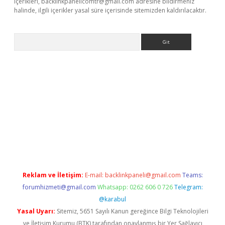
içerikleri,
backlinkpanelicomtr@gmail.com
adresine bildirmeniz
halinde, ilgili içerikler yasal süre içerisinde sitemizden kaldırılacaktır.
Arama
riş
betexper giriş
Reklam ve İletişim:
E-mail:
backlinkpaneli@gmail.com
Teams:
forumhizmeti@gmail.com
Whatsapp: 0262 606 0 726
Telegram:
@karabul
Yasal Uyarı:
Sitemiz, 5651 Sayılı Kanun gereğince Bilgi Teknolojileri
ve İletişim Kurumu (BTK) tarafından onaylanmış bir Yer Sağlayıcı