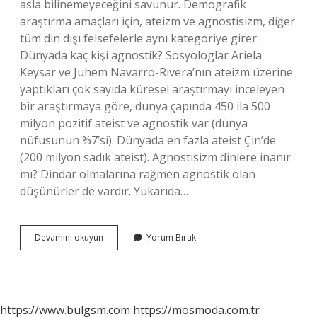
asla bilinemeyeceğini savunur. Demografik
araştırma amaçları için, ateizm ve agnostisizm, diğer
tüm din dışı felsefelerle aynı kategoriye girer.
Dünyada kaç kişi agnostik? Sosyologlar Ariela
Keysar ve Juhem Navarro-Rivera’nın ateizm üzerine
yaptıkları çok sayıda küresel araştırmayı inceleyen
bir araştırmaya göre, dünya çapında 450 ila 500
milyon pozitif ateist ve agnostik var (dünya
nüfusunun %7’si). Dünyada en fazla ateist Çin’de
(200 milyon sadık ateist). Agnostisizm dinlere inanır
mı? Dindar olmalarına rağmen agnostik olan
düşünürler de vardır. Yukarıda…
Bir
Devamını okuyun
Yorum Bırak
Insan
Neden
Agnostik
Olur
https://www.bulgsm.com
https://mosmoda.com.tr