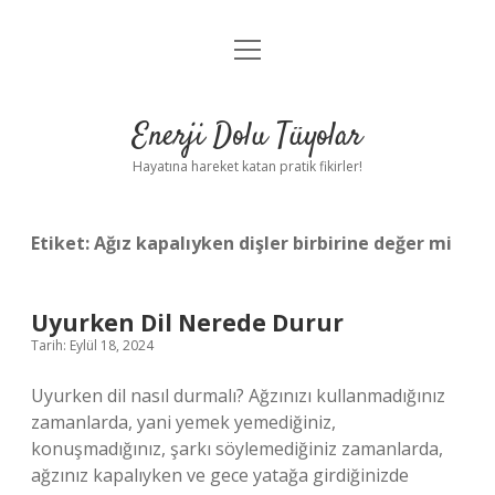
menüyü
Anasayfa
aç
Gizlilik Politikası
Enerji Dolu Tüyolar
Yasal Uyarı
Hayatına hareket katan pratik fikirler!
Hakkımızda
Etiket:
Ağız kapalıyken dişler birbirine değer mi
Uyurken Dil Nerede Durur
Tarih: Eylül 18, 2024
Uyurken dil nasıl durmalı? Ağzınızı kullanmadığınız
zamanlarda, yani yemek yemediğiniz,
konuşmadığınız, şarkı söylemediğiniz zamanlarda,
ağzınız kapalıyken ve gece yatağa girdiğinizde