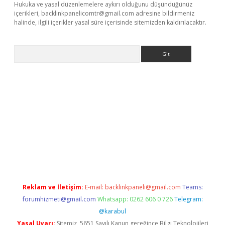
Hukuka ve yasal düzenlemelere aykırı olduğunu düşündüğünüz
içerikleri,
backlinkpanelicomtr@gmail.com
adresine bildirmeniz
halinde, ilgili içerikler yasal süre içerisinde sitemizden kaldırılacaktır.
Arama
riş
betexper giriş
Reklam ve İletişim:
E-mail:
backlinkpaneli@gmail.com
Teams:
forumhizmeti@gmail.com
Whatsapp: 0262 606 0 726
Telegram:
@karabul
Yasal Uyarı:
Sitemiz, 5651 Sayılı Kanun gereğince Bilgi Teknolojileri