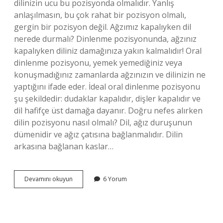
dilinizin ucu bu pozisyonda olmalıdır. Yanlış
anlaşılmasın, bu çok rahat bir pozisyon olmalı,
gergin bir pozisyon değil. Ağzımız kapalıyken dil
nerede durmalı? Dinlenme pozisyonunda, ağzınız
kapalıyken diliniz damağınıza yakın kalmalıdır! Oral
dinlenme pozisyonu, yemek yemediğiniz veya
konuşmadığınız zamanlarda ağzınızın ve dilinizin ne
yaptığını ifade eder. İdeal oral dinlenme pozisyonu
şu şekildedir: dudaklar kapalıdır, dişler kapalıdır ve
dil hafifçe üst damağa dayanır. Doğru nefes alırken
dilin pozisyonu nasıl olmalı? Dil, ağız duruşunun
dümenidir ve ağız çatısına bağlanmalıdır. Dilin
arkasına bağlanan kaslar…
Uyurken
Devamını okuyun
6 Yorum
Dil
Nerede
Durur