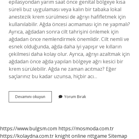
epilasyondan yarım saat önce genital bölgeye kısa
süreli buz uygulaması veya kalın bir tabaka lokal
anestezik krem ​​sürülmesi de ağrıyı hafifletmek için
kullanılabilir. Ağda öncesi acımaması için ne yapmalı?
Ayrıca, ağdadan sonra cilt tahrişini önlemek için
ağdadan önce nemlendirmek önemlidir. Cilt nemli ve
esnek olduğunda, ağda daha iyi yapışır ve kılların
çekilmesi daha kolay olur. Ayrıca, ağrıyı azaltmak için
ağdadan önce ağda yapılan bölgeye ağrı kesici bir
krem ​​sürülebilir. Ağda ne zaman acıtmaz? Eğer
saçlarınız bu kadar uzunsa, hiçbir acı…
Özel
Devamını okuyun
Yorum Bırak
Bölgeye
Ağda
Yaparken
Acımaması
Için
https://www.bulgsm.com
https://mosmoda.com.tr
Ne
https://kolaydna.com.tr
knight online
nttgame
Sitemap
Yapmalıyız