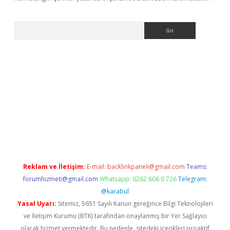
Arama
t mobil giriş
betexper giriş
Reklam ve İletişim:
E-mail:
backlinkpaneli@gmail.com
Teams:
forumhizmeti@gmail.com
Whatsapp: 0262 606 0 726
Telegram:
@karabul
Yasal Uyarı:
Sitemiz, 5651 Sayılı Kanun gereğince Bilgi Teknolojileri
ve İletişim Kurumu (BTK) tarafından onaylanmış bir Yer Sağlayıcı
olarak hizmet vermektedir. Bu nedenle, sitedeki içerikleri proaktif