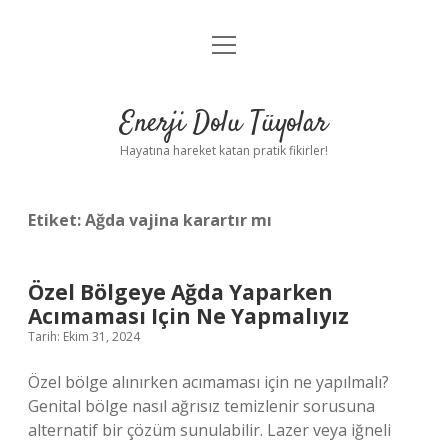
menüyü
Anasayfa
aç
Gizlilik Politikası
Enerji Dolu Tüyolar
Yasal Uyarı
Hayatına hareket katan pratik fikirler!
Hakkımızda
Etiket:
Ağda vajina karartır mı
Özel Bölgeye Ağda Yaparken
Acımaması Için Ne Yapmalıyız
Tarih: Ekim 31, 2024
Özel bölge alınırken acımaması için ne yapılmalı?
Genital bölge nasıl ağrısız temizlenir sorusuna
alternatif bir çözüm sunulabilir. Lazer veya iğneli