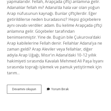
yapmalarıdır. Fellah, Arapçada çiftçi anlamına gelir.
Adanalılar fellah mı? Adana’da hala var olan yoğun
Arap nüfusunun kaynağı. Bunlar çiftçilerdir. Eğer
getirildilerse neden buradasınız? Hepsi göçebelere
aynı cevabı verdiler: adam. Bu kelime Arapçada çiftçi
anlamına gelir. Göçebeler tarafından
benimsenmiştir. Yine de. Bugün bile Çukurova’daki
Arap kabilelerine Fellah denir. Fellahlar Adana’ya ne
zaman geldi? Arap Aleviler veya fellahlar, diğer
adıyla Arap Uğağı, Mısır’ın Adana’daki 10-12 yıllık
hakimiyeti sırasında Kavalalı Mehmed Ali Paşa İsyanı
sırasında toprağı işlemek ve pamuk yetiştirmek için
tarım…
Fellah
Devamını okuyun
Yorum Bırak
Hangi
Dine
Mensup