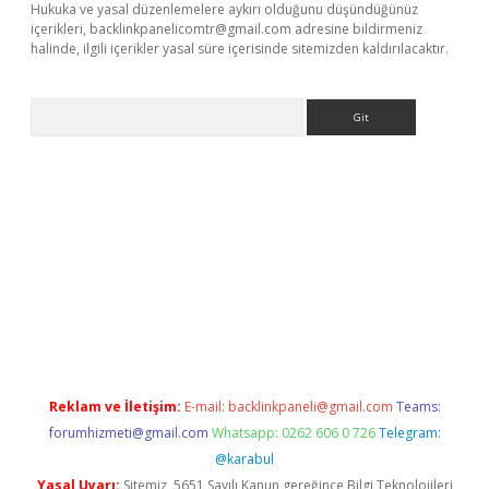
Hukuka ve yasal düzenlemelere aykırı olduğunu düşündüğünüz
içerikleri,
backlinkpanelicomtr@gmail.com
adresine bildirmeniz
halinde, ilgili içerikler yasal süre içerisinde sitemizden kaldırılacaktır.
Arama
riş
betexper giriş
Reklam ve İletişim:
E-mail:
backlinkpaneli@gmail.com
Teams:
forumhizmeti@gmail.com
Whatsapp: 0262 606 0 726
Telegram:
@karabul
Yasal Uyarı:
Sitemiz, 5651 Sayılı Kanun gereğince Bilgi Teknolojileri