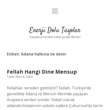
menüyü
Anasayfa
aç
Gizlilik Politikası
Enerji Dolu Tüyolar
Yasal Uyarı
Hayatına hareket katan pratik fikirler!
Hakkımızda
Etiket:
Adana halkına ne denir
Fellah Hangi Dine Mensup
Tarih: Ekim 9, 2024
Fellahlar nereden gelmiştir? Fellah, Türkiye’de
genellikle Adana ve Mersin illerinde yaşayan
Araplara verilen isimdir. Fellah olarak
adlandırılmalarının sebebi sadece Çukurova’da tarım