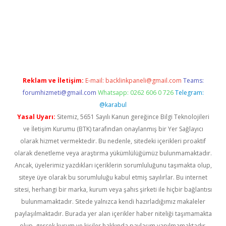
iş
betexper giriş
Reklam ve İletişim:
E-mail:
backlinkpaneli@gmail.com
Teams:
forumhizmeti@gmail.com
Whatsapp: 0262 606 0 726
Telegram:
@karabul
Yasal Uyarı:
Sitemiz, 5651 Sayılı Kanun gereğince Bilgi Teknolojileri
ve İletişim Kurumu (BTK) tarafından onaylanmış bir Yer Sağlayıcı
olarak hizmet vermektedir. Bu nedenle, sitedeki içerikleri proaktif
olarak denetleme veya araştırma yükümlülüğümüz bulunmamaktadır.
Ancak, üyelerimiz yazdıkları içeriklerin sorumluluğunu taşımakta olup,
siteye üye olarak bu sorumluluğu kabul etmiş sayılırlar. Bu internet
sitesi, herhangi bir marka, kurum veya şahıs şirketi ile hiçbir bağlantısı
bulunmamaktadır. Sitede yalnızca kendi hazırladığımız makaleler
paylaşılmaktadır. Burada yer alan içerikler haber niteliği taşımamakta
olup, gerçek kurum ve kişiler hakkında paylaşım yapılmamaktadır.