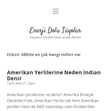
menüyü
Anasayfa
aç
Gizlilik Politikası
Enerji Dolu Tüyolar
Yasal Uyarı
Hayatına hareket katan pratik fikirler!
Hakkımızda
Etiket:
ABDde en çok hangi millet var
Amerikan Yerlilerine Neden Indian
Denir
Tarih: Ekim 27, 2024
Amerikan yerlilerine ne denir? Amerika Birleşik
Devletleri’nde, Amerikan Yerlisi adı hem Amerikan
yerlileri hem de ABD vatandaşı olan Kızılderililer