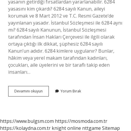
yasanın getirdiği fırsatlardan yararlanabilir. 6284
yasasını kim çıkardı? 6284 sayılı Kanun, aileyi
korumak ve 8 Mart 2012 ve T.C. Resmi Gazete’de
yayınlanan yasadır. İstanbul Sözleşmesi ile 6284 aynı
mı? 6284 sayılı Kanunun, İstanbul Sözleşmesi
tarafından İnsan Hakları Çerçevesi ile ilgili olarak
ortaya çıktığı ilk dikkat, şüphesiz 6284 sayılı
Kanun’un adıdır. 6284 kimlere uygulanır? Bunlar,
hâkim veya yerel makam tarafından kadınları,
çocukları, aile üyelerini ve bir taraflı takip eden
insanları…
6284
Devamını okuyun
Yorum Bırak
Sayılı
Kanun
Kalktı
Mı
https://www.bulgsm.com
https://mosmoda.com.tr
https://kolaydna.com.tr
knight online
nttgame
Sitemap