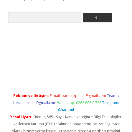
Arama
iriş
betexper giriş
Reklam ve İletişim:
E-mail:
backlinkpaneli@gmail.com
Teams:
forumhizmeti@gmail.com
Whatsapp: 0262 606 0 726
Telegram:
@karabul
Yasal Uyarı:
Sitemiz, 5651 Sayılı Kanun gereğince Bilgi Teknolojileri
ve İletişim Kurumu (BTK) tarafından onaylanmış bir Yer Sağlayıcı
olarak hizmet vermektedir. Bu nedenle, sitedeki içerikleri proaktif