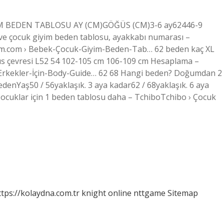
YİM BEDEN TABLOSU AY (CM)GÖĞÜS (CM)3-6 ay62446-9
e çocuk giyim beden tablosu, ayakkabı numarası –
vilim.com › Bebek-Çocuk-Giyim-Beden-Tab… 62 beden kaç XL
üs çevresi L52 54 102-105 cm 106-109 cm Hesaplama –
 Erkekler-İçin-Body-Guide… 62 68 Hangi beden? Doğumdan 2
edenYaş50 / 56yaklaşık. 3 aya kadar62 / 68yaklaşık. 6 aya
şÇocuklar için 1 beden tablosu daha – TchiboTchibo › Çocuk
ttps://kolaydna.com.tr
knight online
nttgame
Sitemap