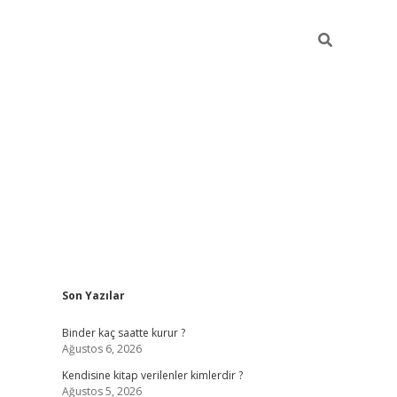
Sidebar
Son Yazılar
ilbet güncel giriş adresi
ilbet mobil giriş
betexp
Binder kaç saatte kurur ?
Ağustos 6, 2026
Kendisine kitap verilenler kimlerdir ?
Ağustos 5, 2026