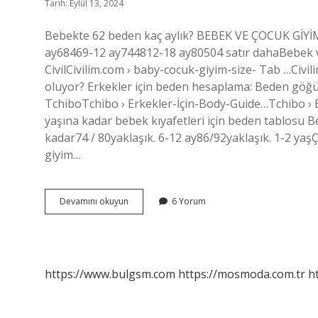
Tarih: Eylül 13, 2024
Bebekte 62 beden kaç aylık? BEBEK VE ÇOCUK Gİ
ay68469-12 ay744812-18 ay80504 satır dahaBebek v
CivilCivilim.com › baby-cocuk-giyim-size- Tab …Ci
oluyor? Erkekler için beden hesaplama: Beden göğ
TchiboTchibo › Erkekler-İçin-Body-Guide…Tchibo ›
yaşına kadar bebek kıyafetleri için beden tablosu B
kadar74 / 80yaklaşık. 6-12 ay86/92yaklaşık. 1-2 ya
giyim…
62
Devamını okuyun
6 Yorum
Beden
Kaç
Ay
https://www.bulgsm.com
https://mosmoda.com.tr
h