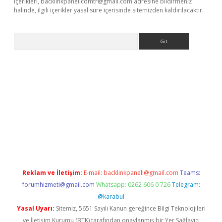
içerikleri,
backlinkpanelicomtr@gmail.com
adresine bildirmeniz
halinde, ilgili içerikler yasal süre içerisinde sitemizden kaldırılacaktır.
Arama
ilbet mobil giriş
betexper giriş
Reklam ve İletişim:
E-mail:
backlinkpaneli@gmail.com
Teams:
forumhizmeti@gmail.com
Whatsapp: 0262 606 0 726
Telegram:
@karabul
Yasal Uyarı:
Sitemiz, 5651 Sayılı Kanun gereğince Bilgi Teknolojileri
ve İletişim Kurumu (BTK) tarafından onaylanmış bir Yer Sağlayıcı