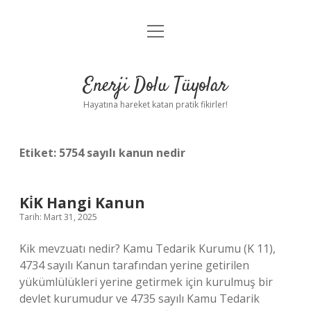
menüyü
Anasayfa
aç
Gizlilik Politikası
Enerji Dolu Tüyolar
Yasal Uyarı
Hayatına hareket katan pratik fikirler!
Hakkımızda
Etiket:
5754 sayılı kanun nedir
Ki̇K Hangi Kanun
Tarih: Mart 31, 2025
Kik mevzuatı nedir? Kamu Tedarik Kurumu (K 11),
4734 sayılı Kanun tarafından yerine getirilen
yükümlülükleri yerine getirmek için kurulmuş bir
devlet kurumudur ve 4735 sayılı Kamu Tedarik