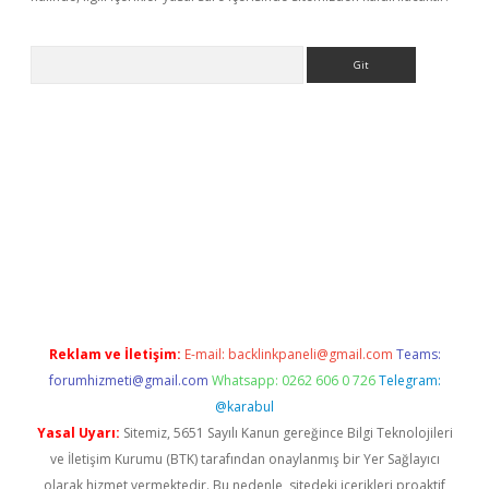
Arama
iriş
betexper giriş
Reklam ve İletişim:
E-mail:
backlinkpaneli@gmail.com
Teams:
forumhizmeti@gmail.com
Whatsapp: 0262 606 0 726
Telegram:
@karabul
Yasal Uyarı:
Sitemiz, 5651 Sayılı Kanun gereğince Bilgi Teknolojileri
ve İletişim Kurumu (BTK) tarafından onaylanmış bir Yer Sağlayıcı
olarak hizmet vermektedir. Bu nedenle, sitedeki içerikleri proaktif