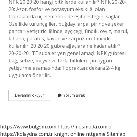
NPK 20 20 20 hangi bitkilerde kullanılır? NPK 20-20-
20: Azot, fosfor ve potasyum eksikliği olan
topraklarda üç elementin de eşit desteğini sağlar.
Özellikle turunçgiller, buğday, arpa, pirinç ve şeker
pancarı yetiştiriciliğinde, ayçiçeği, fındık, ceviz, marul,
lahana, patates, kavun ve karpuz üretiminde
kullanılır. 20 20 20 gübre ağaçlara ne kadar atılır?
20-20-20+TE suda eriyen genel amaçlı NPK gübresi;
bağ, sebze, meyve ve tarla bitkileri için uygun
yetiştirme aşamasında; Topraktan: dekara 2-4 kg
uygulama önerilir.…
20
Devamını okuyun
Yorum Bırak
20
20
Gübresinin
Içinde
Neler
https://www.bulgsm.com
https://mosmoda.com.tr
Var
https://kolaydna.com.tr
knight online
nttgame
Sitemap