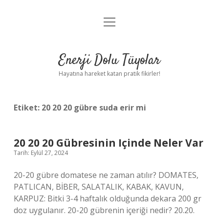
menüyü
Anasayfa
aç
Gizlilik Politikası
Enerji Dolu Tüyolar
Yasal Uyarı
Hayatına hareket katan pratik fikirler!
Hakkımızda
Etiket:
20 20 20 gübre suda erir mi
20 20 20 Gübresinin Içinde Neler Var
Tarih: Eylül 27, 2024
20-20 gübre domatese ne zaman atılır? DOMATES,
PATLICAN, BİBER, SALATALIK, KABAK, KAVUN,
KARPUZ: Bitki 3-4 haftalık olduğunda dekara 200 gr
doz uygulanır. 20-20 gübrenin içeriği nedir? 20.20.