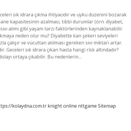
eleri sık idrara çıkma ihtiyacıdır ve uyku düzenini bozarak
mesane kapasitesinin azalması, tıbbi durumlar (örn. diyabet,
ıvı alımı gibi yaşam tarzı faktörlerinden kaynaklanabilir.
çıkmaya neden olur mu? Diyabette kan şekeri seviyeleri
çalışır ve vücuttan atılması gereken sıvı miktarı artar.
ır. Geceleri sık idrara çıkan hasta hangi risk altındadır?
olayı ortaya çıkabilir. Bu nedenlerin…
ttps://kolaydna.com.tr
knight online
nttgame
Sitemap