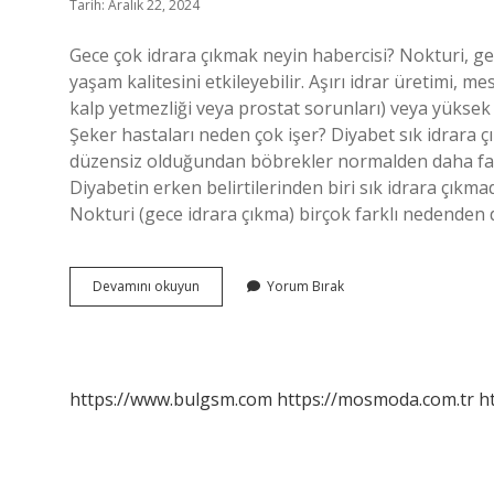
Tarih: Aralık 22, 2024
Gece çok idrara çıkmak neyin habercisi? Nokturi, gec
yaşam kalitesini etkileyebilir. Aşırı idrar üretimi, 
kalp yetmezliği veya prostat sorunları) veya yüksek s
Şeker hastaları neden çok işer? Diyabet sık idrara 
düzensiz olduğundan böbrekler normalden daha fazla 
Diyabetin erken belirtilerinden biri sık idrara çıkmad
Nokturi (gece idrara çıkma) birçok farklı nedenden d
Şeker
Devamını okuyun
Yorum Bırak
Hastaları
Neden
Gece
Idrara
Çıkar
https://www.bulgsm.com
https://mosmoda.com.tr
h