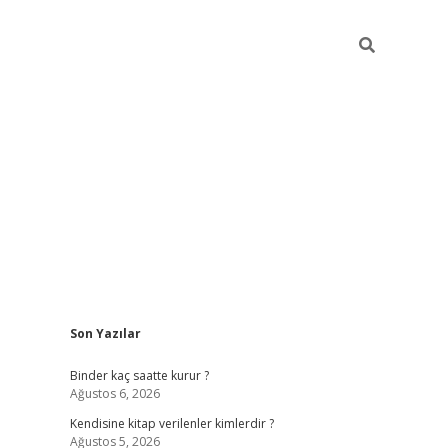
Sidebar
Son Yazılar
ilbet güncel giriş adresi
ilbet mobil giriş
betexp
Binder kaç saatte kurur ?
Ağustos 6, 2026
Kendisine kitap verilenler kimlerdir ?
Ağustos 5, 2026