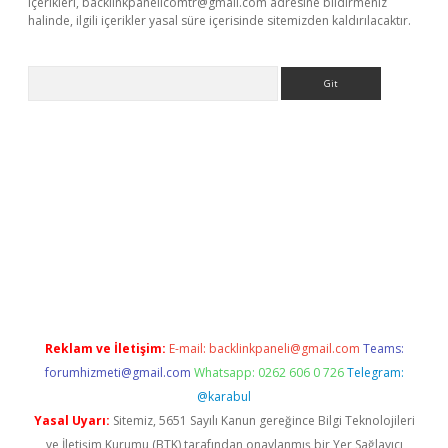
içerikleri,
backlinkpanelicomtr@gmail.com
adresine bildirmeniz
halinde, ilgili içerikler yasal süre içerisinde sitemizden kaldırılacaktır.
Arama
bet mobil giriş
betexper giriş
Reklam ve İletişim:
E-mail:
backlinkpaneli@gmail.com
Teams:
forumhizmeti@gmail.com
Whatsapp: 0262 606 0 726
Telegram:
@karabul
Yasal Uyarı:
Sitemiz, 5651 Sayılı Kanun gereğince Bilgi Teknolojileri
ve İletişim Kurumu (BTK) tarafından onaylanmış bir Yer Sağlayıcı