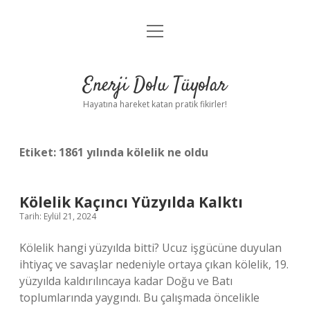
menüyü
Anasayfa
aç
Gizlilik Politikası
Enerji Dolu Tüyolar
Yasal Uyarı
Hayatına hareket katan pratik fikirler!
Hakkımızda
Etiket:
1861 yılında kölelik ne oldu
Kölelik Kaçıncı Yüzyılda Kalktı
Tarih: Eylül 21, 2024
Kölelik hangi yüzyılda bitti? Ucuz işgücüne duyulan
ihtiyaç ve savaşlar nedeniyle ortaya çıkan kölelik, 19.
yüzyılda kaldırılıncaya kadar Doğu ve Batı
toplumlarında yaygındı. Bu çalışmada öncelikle