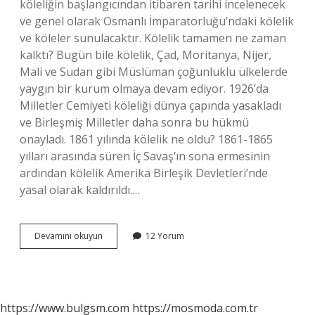
köleliğin başlangıcından itibaren tarihi incelenecek
ve genel olarak Osmanlı İmparatorluğu’ndaki kölelik
ve köleler sunulacaktır. Kölelik tamamen ne zaman
kalktı? Bugün bile kölelik, Çad, Moritanya, Nijer,
Mali ve Sudan gibi Müslüman çoğunluklu ülkelerde
yaygın bir kurum olmaya devam ediyor. 1926’da
Milletler Cemiyeti köleliği dünya çapında yasakladı
ve Birleşmiş Milletler daha sonra bu hükmü
onayladı. 1861 yılında kölelik ne oldu? 1861-1865
yılları arasında süren İç Savaş’ın sona ermesinin
ardından kölelik Amerika Birleşik Devletleri’nde
yasal olarak kaldırıldı.…
Kölelik
Devamını okuyun
12 Yorum
Kaçıncı
Yüzyılda
Kalktı
https://www.bulgsm.com
https://mosmoda.com.tr