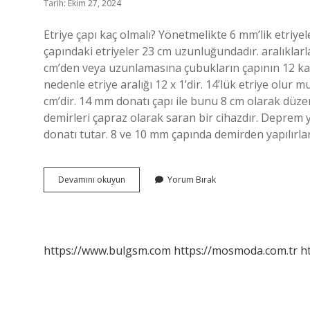
Tarih: Ekim 27, 2024
Etriye çapı kaç olmalı? Yönetmelikte 6 mm’lik etriy
çapındaki etriyeler 23 cm uzunluğundadır. aralıklarla
cm’den veya uzunlamasına çubukların çapının 12 kat
nedenle etriye aralığı 12 x 1’dir. 14’lük etriye olur
cm’dir. 14 mm donatı çapı ile bunu 8 cm olarak düzen
demirleri çapraz olarak saran bir cihazdır. Deprem
donatı tutar. 8 ve 10 mm çapında demirden yapılırlar
12
Devamını okuyun
Yorum Bırak
Lik
Etriye
Olur
Mu
https://www.bulgsm.com
https://mosmoda.com.tr
h