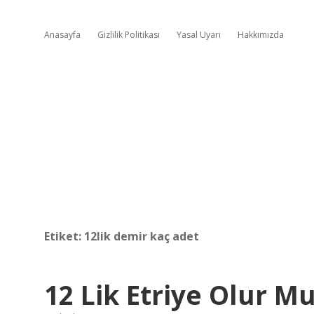
Anasayfa
Gizlilik Politikası
Yasal Uyarı
Hakkımızda
Etiket:
12lik demir kaç adet
12 Lik Etriye Olur M