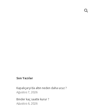
Sidebar
Son Yazılar
ilbet güncel giriş adresi
ilbet mobil giriş
betex
Kapalıçarşı’da altın neden daha ucuz ?
Ağustos 7, 2026
Binder kaç saatte kurur ?
Ağustos 6, 2026