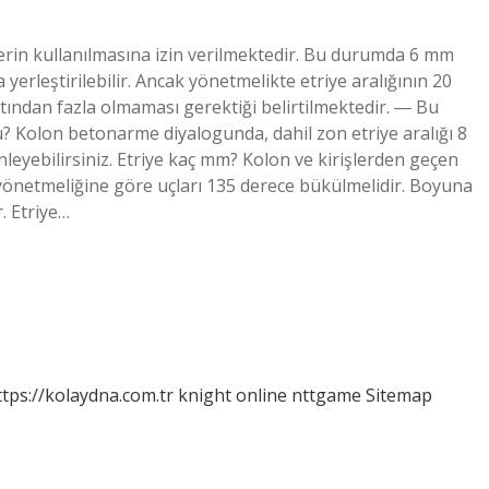
elerin kullanılmasına izin verilmektedir. Bu durumda 6 mm
 yerleştirilebilir. Ancak yönetmelikte etriye aralığının 20
ından fazla olmaması gerektiği belirtilmektedir. ― Bu
 mu? Kolon betonarme diyalogunda, dahil zon etriye aralığı 8
leyebilirsiniz. Etriye kaç mm? Kolon ve kirişlerden geçen
 yönetmeliğine göre uçları 135 derece bükülmelidir. Boyuna
. Etriye…
ttps://kolaydna.com.tr
knight online
nttgame
Sitemap