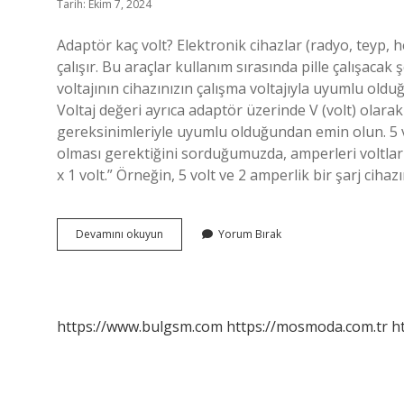
Tarih: Ekim 7, 2024
Adaptör kaç volt? Elektronik cihazlar (radyo, teyp, 
çalışır. Bu araçlar kullanım sırasında pille çalışaca
voltajının cihazınızın çalışma voltajıyla uyumlu oldu
Voltaj değeri ayrıca adaptör üzerinde V (volt) olarak
gereksinimleriyle uyumlu olduğundan emin olun. 5 vo
olması gerektiğini sorduğumuzda, amperleri voltlarl
x 1 volt.” Örneğin, 5 volt ve 2 amperlik bir şarj cihaz
Adaptör
Devamını okuyun
Yorum Bırak
Kaç
Voltla
Çalışır
https://www.bulgsm.com
https://mosmoda.com.tr
h