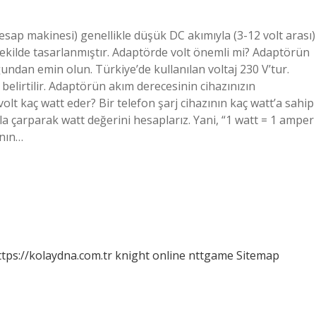
hesap makinesi) genellikle düşük DC akımıyla (3-12 volt arası)
k şekilde tasarlanmıştır. Adaptörde volt önemli mi? Adaptörün
ğundan emin olun. Türkiye’de kullanılan voltaj 230 V’tur.
 belirtilir. Adaptörün akım derecesinin cihazınızın
lt kaç watt eder? Bir telefon şarj cihazının kaç watt’a sahip
a çarparak watt değerini hesaplarız. Yani, “1 watt = 1 amper
ının…
ttps://kolaydna.com.tr
knight online
nttgame
Sitemap