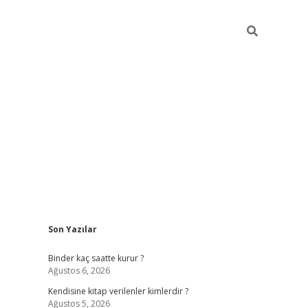
Sidebar
Son Yazılar
ilbet güncel giriş adresi
il
Binder kaç saatte kurur ?
Ağustos 6, 2026
Kendisine kitap verilenler kimlerdir ?
Ağustos 5, 2026