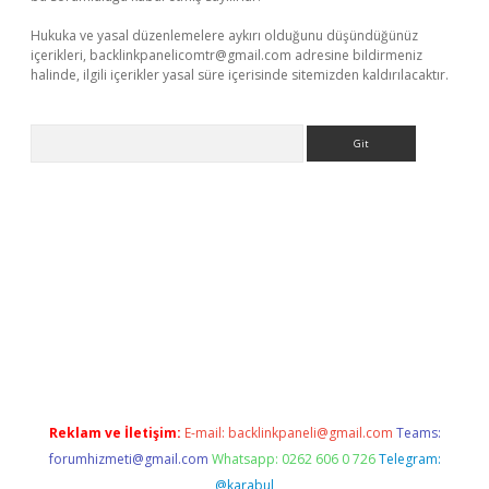
Hukuka ve yasal düzenlemelere aykırı olduğunu düşündüğünüz
içerikleri,
backlinkpanelicomtr@gmail.com
adresine bildirmeniz
halinde, ilgili içerikler yasal süre içerisinde sitemizden kaldırılacaktır.
Arama
riş
betexper giriş
Reklam ve İletişim:
E-mail:
backlinkpaneli@gmail.com
Teams:
forumhizmeti@gmail.com
Whatsapp: 0262 606 0 726
Telegram:
@karabul