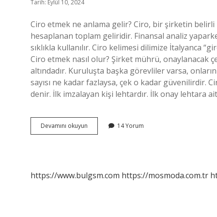
Tarih: Eylül 10, 2024
Ciro etmek ne anlama gelir? Ciro, bir şirketin belir
hesaplanan toplam geliridir. Finansal analiz yaparke
sıklıkla kullanılır. Ciro kelimesi dilimize İtalyanca 
Ciro etmek nasıl olur? Şirket mührü, onaylanacak çek
altındadır. Kuruluşta başka görevliler varsa, onları
sayısı ne kadar fazlaysa, çek o kadar güvenilirdir. C
denir. İlk imzalayan kişi lehtardır. İlk onay lehtara ai
Ciro
Devamını okuyun
14 Yorum
Etmek
Ne
Deme
https://www.bulgsm.com
https://mosmoda.com.tr
h