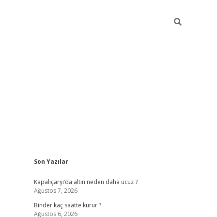
Sidebar
Son Yazılar
ilbet güncel giriş adresi
ilbet mobil giriş
betexpe
Kapalıçarşı’da altın neden daha ucuz ?
Ağustos 7, 2026
Binder kaç saatte kurur ?
Ağustos 6, 2026