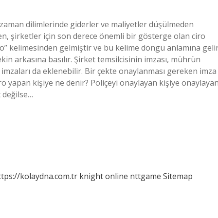
li zaman dilimlerinde giderler ve maliyetler düşülmeden
n, şirketler için son derece önemli bir gösterge olan ciro
“giro” kelimesinden gelmiştir ve bu kelime döngü anlamına gelir
in arkasına basılır. Şirket temsilcisinin imzası, mührün
n imzaları da eklenebilir. Bir çekte onaylanması gereken imza
iro yapan kişiye ne denir? Poliçeyi onaylayan kişiye onaylaya
t değilse…
ttps://kolaydna.com.tr
knight online
nttgame
Sitemap